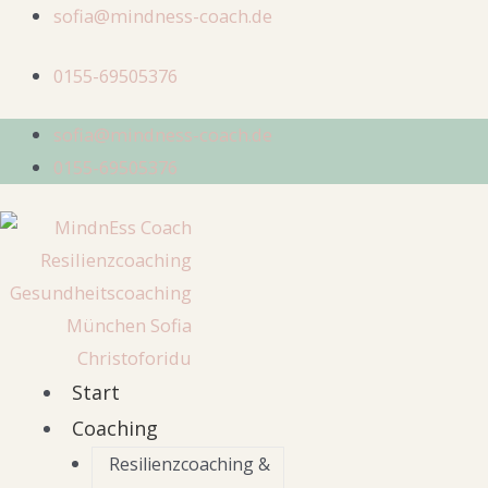
Post
sofia@mindness-coach.de
navigation
0155-69505376
sofia@mindness-coach.de
0155-69505376
Start
Coaching
Resilienzcoaching &